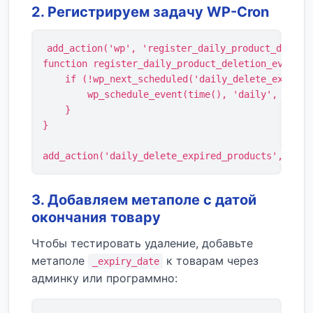
2. Регистрируем задачу WP-Cron
add_action('wp', 'register_daily_product_deletio
function register_daily_product_deletion_event() 
    if (!wp_next_scheduled('daily_delete_expired_
        wp_schedule_event(time(), 'daily', 'daily
    }

}

add_action('daily_delete_expired_products', 'del
3. Добавляем метаполе с датой
окончания товару
Чтобы тестировать удаление, добавьте
метаполе
к товарам через
_expiry_date
админку или программно: