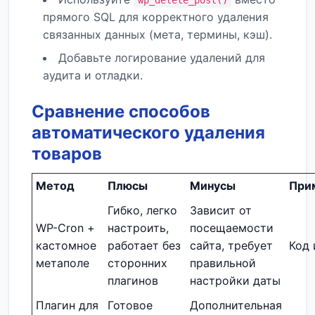
wp_delete_post()
прямого SQL для корректного удаления
связанных данных (мета, термины, кэш).
Добавьте логирование удалений для
аудита и отладки.
Сравнение способов
автоматического удаления
товаров
Метод
Плюсы
Минусы
При
Гибко, легко
Зависит от
WP-Cron +
настроить,
посещаемости
кастомное
работает без
сайта, требует
Код 
метаполе
сторонних
правильной
плагинов
настройки даты
Плагин для
Готовое
Дополнительная