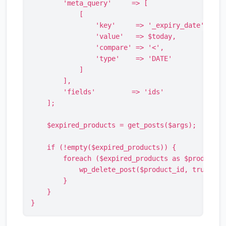
        'meta_query'     => [

            [

                'key'     => '_expiry_date',

                'value'   => $today,

                'compare' => '<',

                'type'    => 'DATE'

            ]

        ],

        'fields'         => 'ids'

    ];

    $expired_products = get_posts($args);

    if (!empty($expired_products)) {

        foreach ($expired_products as $product_id
            wp_delete_post($product_id, true); /
        }

    }

}