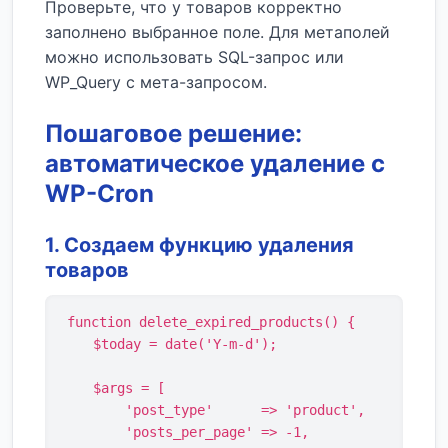
Проверьте, что у товаров корректно
заполнено выбранное поле. Для метаполей
можно использовать SQL-запрос или
WP_Query с мета-запросом.
Пошаговое решение:
автоматическое удаление с
WP-Cron
1. Создаем функцию удаления
товаров
function delete_expired_products() {

    $today = date('Y-m-d');

    $args = [

        'post_type'      => 'product',

        'posts_per_page' => -1,
