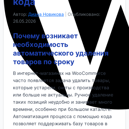
кода
Автор:
Диана Новикова
|
Опубликовано:
26.05.2026
Почему возникает
необходимость
автоматического удаления
товаров по сроку
В интернет-магазинах на WooCommerce
часто появляется задача удалить товары,
которые устарели, сняты с производства
или больше не актуальны. Ручное удаление
таких позиций неудобно и занимает много
времени, особенно при большом каталоге.
Автоматизация процесса с помощью кода
позволяет поддерживать базу товаров в