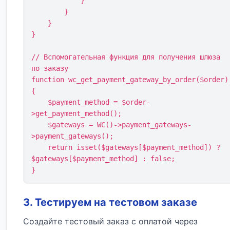
            }

        }

    }

}

// Вспомогательная функция для получения шлюза 
по заказу

function wc_get_payment_gateway_by_order($order)
{

    $payment_method = $order-
>get_payment_method();

    $gateways = WC()->payment_gateways-
>payment_gateways();

    return isset($gateways[$payment_method]) ? 
$gateways[$payment_method] : false;

3. Тестируем на тестовом заказе
Создайте тестовый заказ с оплатой через