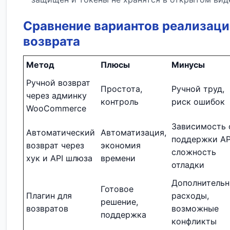
Сравнение вариантов реализац
возврата
Метод
Плюсы
Минусы
Ручной возврат
Простота,
Ручной труд,
через админку
контроль
риск ошибок
WooCommerce
Зависимость 
Автоматический
Автоматизация,
поддержки AP
возврат через
экономия
сложность
хук и API шлюза
времени
отладки
Дополнитель
Готовое
Плагин для
расходы,
решение,
возвратов
возможные
поддержка
конфликты