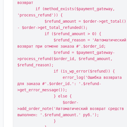
возврат

        if (method_exists($payment_gateway, 
'process_refund')) {

            $refund_amount = $order->get_total() 
- $order->get_total_refunded();

            if ($refund_amount > 0) {

                $refund_reason = 'Автоматический 
возврат при отмене заказа #'.$order_id;

                $refund = $payment_gateway-
>process_refund($order_id, $refund_amount, 
$refund_reason);

                if (is_wp_error($refund)) {

                    error_log('Ошибка возврата 
для заказа #'.$order_id.': '.$refund-
>get_error_message());

                } else {

                    $order-
>add_order_note('Автоматический возврат средств 
выполнен: '.$refund_amount.' руб.');

                }
