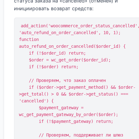
статуса заказа на «cancelled» (отменён) и
инициировать возврат средств:
add_action('woocommerce_order_status_cancelled'
'auto_refund_on_order_cancelled', 10, 1);

function 
auto_refund_on_order_cancelled($order_id) {

    if (!$order_id) return;

    $order = wc_get_order($order_id);

    if (!$order) return;

    // Проверяем, что заказ оплачен

    if ($order->get_payment_method() && $order-
>get_total() > 0 && $order->get_status() === 
'cancelled') {

        $payment_gateway = 
wc_get_payment_gateway_by_order($order);

        if (!$payment_gateway) return;

        // Проверяем, поддерживает ли шлюз 