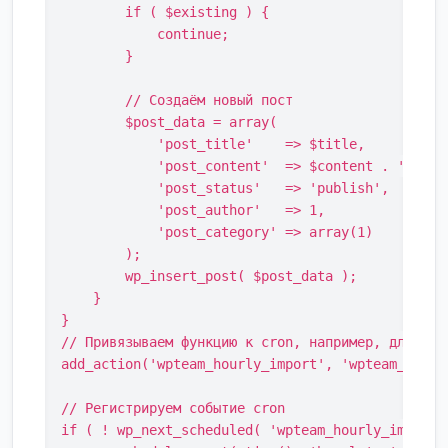
        if ( $existing ) {

            continue;

        }

        // Создаём новый пост

        $post_data = array(

            'post_title'    => $title,

            'post_content'  => $content . '\n\nИ
            'post_status'   => 'publish',

            'post_author'   => 1,

            'post_category' => array(1)

        );

        wp_insert_post( $post_data );

    }

}

// Привязываем функцию к cron, например, для запу
add_action('wpteam_hourly_import', 'wpteam_import
// Регистрируем событие cron

if ( ! wp_next_scheduled( 'wpteam_hourly_import' 