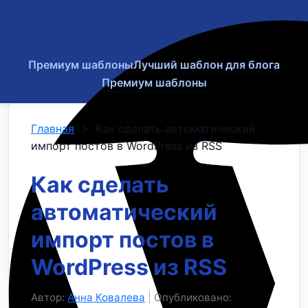
Премиум шаблоны
Лучший шаблон для блога
Премиум шаблоны
Главная
>
Как сделать автоматический
импорт постов в WordPress из RSS
Как сделать
автоматический
импорт постов в
WordPress из RSS
Автор:
Анна Ковалева
|
Опубликовано: