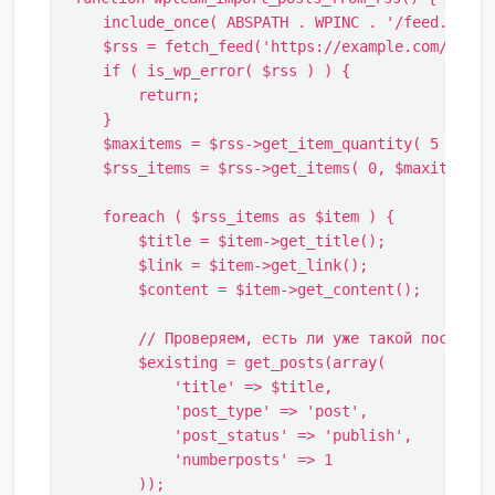
    include_once( ABSPATH . WPINC . '/feed.php' )
    $rss = fetch_feed('https://example.com/feed/'
    if ( is_wp_error( $rss ) ) {

        return;

    }

    $maxitems = $rss->get_item_quantity( 5 ); //
    $rss_items = $rss->get_items( 0, $maxitems );
    foreach ( $rss_items as $item ) {

        $title = $item->get_title();

        $link = $item->get_link();

        $content = $item->get_content();

        // Проверяем, есть ли уже такой пост, что
        $existing = get_posts(array(

            'title' => $title,

            'post_type' => 'post',

            'post_status' => 'publish',

            'numberposts' => 1

        ));
