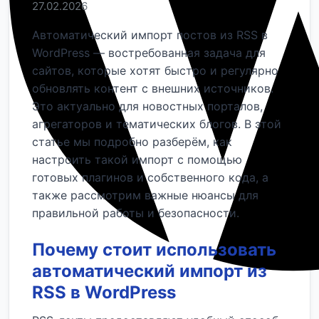
27.02.2026
Автоматический импорт постов из RSS в
WordPress — востребованная задача для
сайтов, которые хотят быстро и регулярно
обновлять контент с внешних источников.
Это актуально для новостных порталов,
агрегаторов и тематических блогов. В этой
статье мы подробно разберём, как
настроить такой импорт с помощью
готовых плагинов и собственного кода, а
также рассмотрим важные нюансы для
правильной работы и безопасности.
Почему стоит использовать
автоматический импорт из
RSS в WordPress