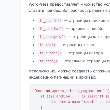
WordPress предоставляет множество усл
ставить noindex. Вот распространённые и
— страницы поискового
is_search()
— архивы записей.
is_archive()
— страницы категори
is_category()
— страницы тегов.
is_tag()
— страницы автора.
is_author()
— отдельные страницы по I
is_page()
Используя их, можно создавать сложные
индексацию пагинации в архивах:
function wpteam_noindex_pagination() {

    if ((is_archive() || is_search() || is_home()) && is_paged()) {

        echo '<meta name="robots" content="noindex, follow">\n';

    }
