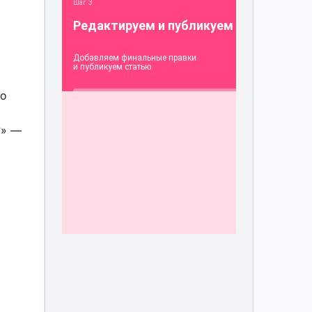
во
?» —