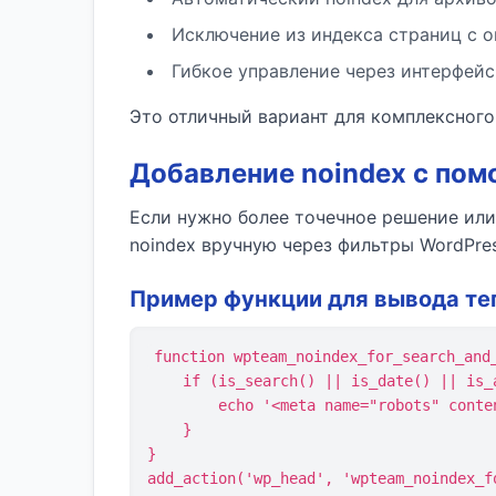
Исключение из индекса страниц с 
Гибкое управление через интерфейс 
Это отличный вариант для комплексного
Добавление noindex с пом
Если нужно более точечное решение или
noindex вручную через фильтры WordPres
Пример функции для вывода тег
function wpteam_noindex_for_search_and_
    if (is_search() || is_date() || is_author() || is_tag() || is_category()) {

        echo '<meta name="robots" content="noindex, follow">\n';

    }

}

add_action('wp_head', 'wpteam_noindex_f