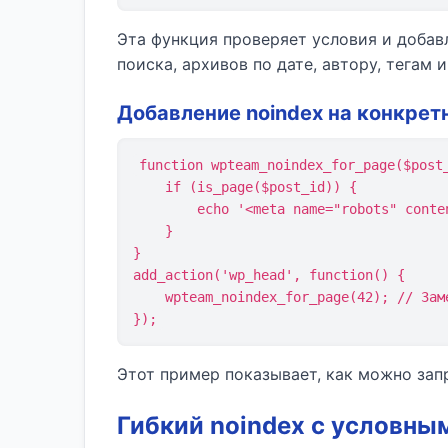
Эта функция проверяет условия и добав
поиска, архивов по дате, автору, тегам 
Добавление noindex на конкрет
function wpteam_noindex_for_page($post_
    if (is_page($post_id)) {

        echo '<meta name="robots" content="noindex, nofollow">\n';

    }

}

add_action('wp_head', function() {

    wpteam_noindex_for_page(42); // Замените 42 на ID нужной страницы

});
Этот пример показывает, как можно запр
Гибкий noindex с условны