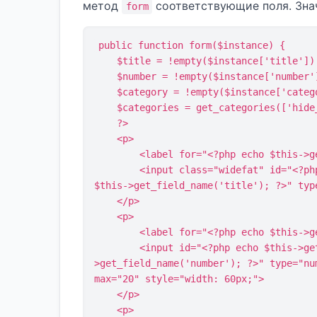
метод
соответствующие поля. Зна
form
public function form($instance) {

    $title = !empty($instance['title']) ? $instance['title'] : 'Последние записи';

    $number = !empty($instance['number']) ? absint($instance['number']) : 5;

    $category = !empty($instance['category']) ? absint($instance['category']) : 0;

    $categories = get_categories(['hide_empty' => false]);

    ?>

    <p>

        <label for="<?php echo $this->get_field_id('title'); ?>">Заголовок:</label>

        <input class="widefat" id="<?php echo $this->get_field_id('title'); ?>" name="<?php echo 
$this->get_field_name('title'); ?>" typ
    </p>

    <p>

        <label for="<?php echo $this->get_field_id('number'); ?>">Количество записей:</label>

        <input id="<?php echo $this->get_field_id('number'); ?>" name="<?php echo $this-
>get_field_name('number'); ?>" type="nu
max="20" style="width: 60px;">

    </p>

    <p>
