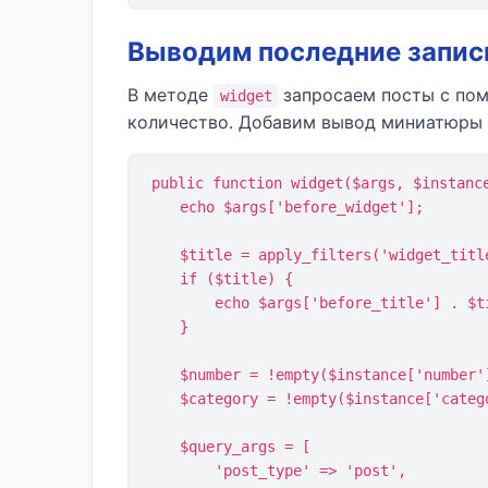
Выводим последние запис
В методе
запросаем посты с пом
widget
количество. Добавим вывод миниатюры (е
public function widget($args, $instance
    echo $args['before_widget'];

    $title = apply_filters('widget_title', $instance['title']);

    if ($title) {

        echo $args['before_title'] . $title . $args['after_title'];

    }

    $number = !empty($instance['number']) ? $instance['number'] : 5;

    $category = !empty($instance['category']) ? $instance['category'] : 0;

    $query_args = [

        'post_type' => 'post',
