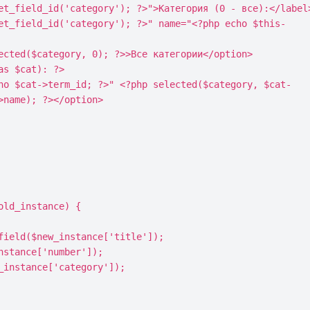
name); ?></option>

ld_instance) {
