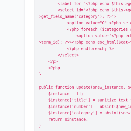
        <label for="<?php echo $this->get_field_id('category'); ?>">Категория (0 - все):</label>

        <select id="<?php echo $this->get_field_id('category'); ?>" name="<?php echo $this-
>get_field_name('category'); ?>">

            <option value="0" <?php selected($category, 0); ?>>Все категории</option>

            <?php foreach ($categories as $cat): ?>

                <option value="<?php echo $cat->term_id; ?>" <?php selected($category, $cat-
>term_id); ?>><?php echo esc_html($cat->
            <?php endforeach; ?>

        </select>

    </p>

    <?php

}

public function update($new_instance, $o
    $instance = [];

    $instance['title'] = sanitize_text_field($new_instance['title']);

    $instance['number'] = absint($new_instance['number']);

    $instance['category'] = absint($new_instance['category']);

    return $instance;

}