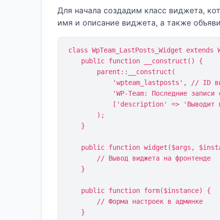
Для начала создадим класс виджета, ко
имя и описание виджета, а также объяви
class WpTeam_LastPosts_Widget extends W
    public function __construct() {

        parent::__construct(

            'wpteam_lastposts', // ID виджета

            'WP-Team: Последние записи с фильтром', // Название

            ['description' => 'Выводит последние записи с возможностью фильтрации по категориям']

        );

    }

    public function widget($args, $instance) {

        // Вывод виджета на фронтенде

    }

    public function form($instance) {

        // Форма настроек в админке

    }
