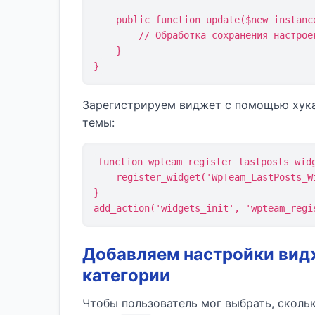
    public function update($new_instance, $old_instance) {

        // Обработка сохранения настроек

    }

}
Зарегистрируем виджет с помощью хук
темы:
function wpteam_register_lastposts_widg
    register_widget('WpTeam_LastPosts_Widget');

}

add_action('widgets_init', 'wpteam_regi
Добавляем настройки видж
категории
Чтобы пользователь мог выбрать, скольк