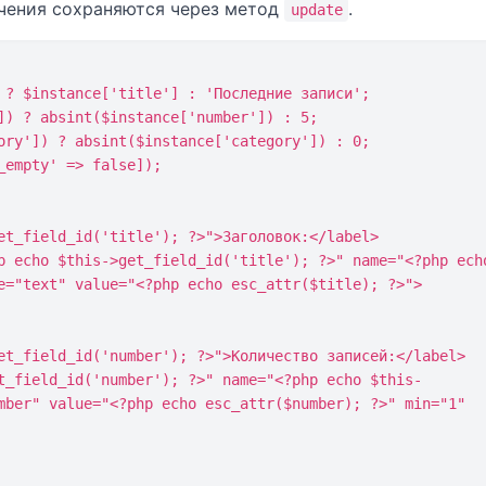
чения сохраняются через метод
.
update
e="text" value="<?php echo esc_attr($title); ?>">

mber" value="<?php echo esc_attr($number); ?>" min="1" 