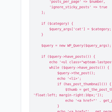
        'posts_per_page' => $number,

        'ignore_sticky_posts' => true

    ];

    if ($category) {

        $query_args['cat'] = $category;

    }

    $query = new WP_Query($query_args);

    if ($query->have_posts()) {

        echo '<ul class="wpteam-lastposts-list">';

        while ($query->have_posts()) {

            $query->the_post();

            echo '<li>';

            if (has_post_thumbnail()) {

                $thumb = get_the_post_thumbnail(get_the_ID(), 'thumbnail', ['style' => 
'float:left; margin-right:10px;']);

                echo '<a href="' . get_permalink() . '">' . $thumb . '</a>';

            }

            echo '<a href="' . get_permalink() . '">' . get_the_title() . '</a>';
