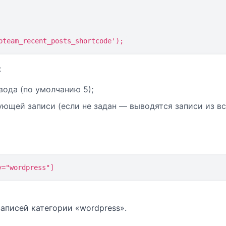
pteam_recent_posts_shortcode');
:
ода (по умолчанию 5);
ующей записи (если не задан — выводятся записи из в
y="wordpress"]
записей категории «wordpress».