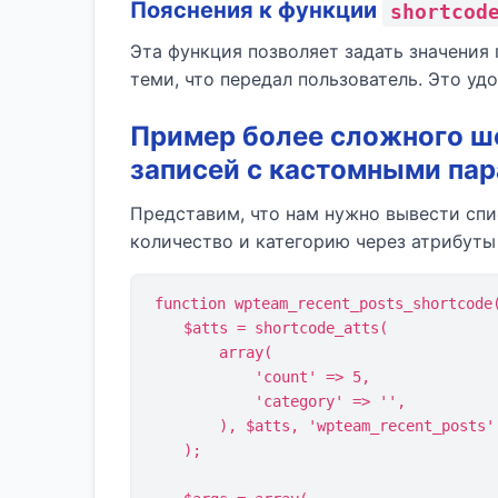
Пояснения к функции
shortcod
Эта функция позволяет задать значения
теми, что передал пользователь. Это уд
Пример более сложного ш
записей с кастомными па
Представим, что нам нужно вывести спи
количество и категорию через атрибут
function wpteam_recent_posts_shortcode(
    $atts = shortcode_atts(

        array(

            'count' => 5,

            'category' => '',

        ), $atts, 'wpteam_recent_posts'

    );
