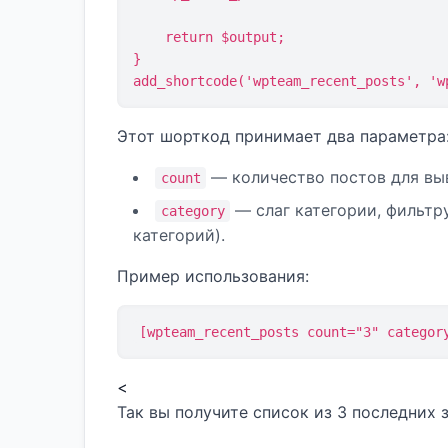
    return $output;

}

add_shortcode('wpteam_recent_posts', 'w
Этот шорткод принимает два параметра
— количество постов для выв
count
— слаг категории, фильтр
category
категорий).
Пример использования:
[wpteam_recent_posts count="3" categor
<
Так вы получите список из 3 последних 