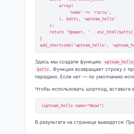
        array(

            'name' => 'гость',

        ), $atts, 'wpteam_hello'

    );

    return 'Привет, ' . esc_html($atts['name']) . '! Добро пожаловать на WP-Team.';

}

add_shortcode('wpteam_hello', 'wpteam_h
Здесь мы создали функцию
wpteam_hello
. Функция возвращает строку с пр
$atts
передано. Если нет — по умолчанию испо
Чтобы использовать шорткод, вставьте в
[wpteam_hello name="Иван"]
В результате на странице выведется:
При