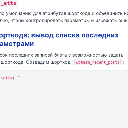
e_atts
 по умолчанию для атрибутов шорткода и объединить и
обно, чтобы контролировать параметры и избежать оши
орткода: вывод списка последних
раметрами
сок последних записей блога с возможностью задать
ы шорткода. Создадим шорткод
:
[wpteam_recent_posts]
$atts) {
