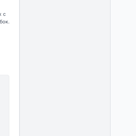
х с
бок.