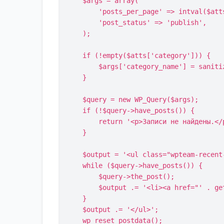
    $args = array(

        'posts_per_page' => intval($atts['count']),

        'post_status' => 'publish',

    );

    if (!empty($atts['category'])) {

        $args['category_name'] = sanitize_text_field($atts['category']);

    }

    $query = new WP_Query($args);

    if (!$query->have_posts()) {

        return '<p>Записи не найдены.</p>';

    }

    $output = '<ul class="wpteam-recent-posts">';

    while ($query->have_posts()) {

        $query->the_post();

        $output .= '<li><a href="' . get_permalink() . '">' . get_the_title() . '</a></li>';

    }

    $output .= '</ul>';

    wp_reset_postdata();
