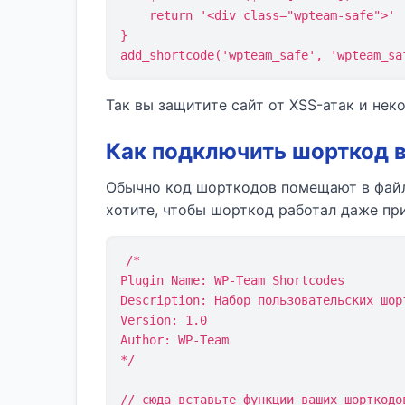
    return '<div class="wpteam-safe">' . esc_html($text) . '</div>';

}

add_shortcode('wpteam_safe', 'wpteam_sa
Так вы защитите сайт от XSS-атак и нек
Как подключить шорткод в
Обычно код шорткодов помещают в файл 
хотите, чтобы шорткод работал даже пр
/*

Plugin Name: WP-Team Shortcodes

Description: Набор пользовательских шор
Version: 1.0

Author: WP-Team

*/
