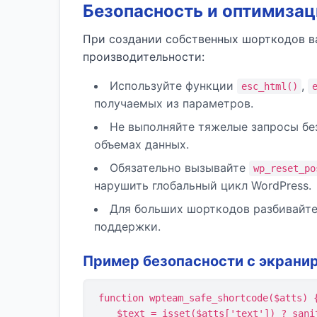
Безопасность и оптимиза
При создании собственных шорткодов в
производительности:
Используйте функции
,
esc_html()
получаемых из параметров.
Не выполняйте тяжелые запросы бе
объемах данных.
Обязательно вызывайте
wp_reset_po
нарушить глобальный цикл WordPress.
Для больших шорткодов разбивайте
поддержки.
Пример безопасности с экрани
function wpteam_safe_shortcode($atts) {
    $text = isset($atts['text']) ? sanitize_text_field($atts['text']) : 'Без текста';
