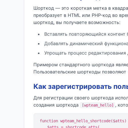
Шорткод — это короткая метка в квадра
преобразует в HTML или PHP-код во вр
шорткод, вы получаете возможность:
Вставлять повторяющийся контент 
Добавлять динамический функциона
Упрощать процесс редактирования 
Примером стандартного шорткода явля
Пользовательские шорткоды позволяют 
Как зарегистрировать пол
Для регистрации своего шорткода испо
создания шорткода
, кот
[wpteam_hello]
function wpteam_hello_shortcode($atts) 
    $atts = shortcode_atts(
