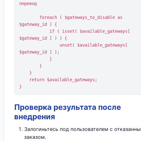
перевод

        foreach ( $gateways_to_disable as 
$gateway_id ) {

            if ( isset( $available_gateways[ 
$gateway_id ] ) ) {

                unset( $available_gateways[ 
$gateway_id ] );

            }

        }

    }

    return $available_gateways;

}
Проверка результата после
внедрения
Залогиньтесь под пользователем с отказанн
заказом.