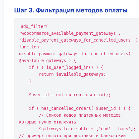
Шаг 3. Фильтрация методов оплаты
add_filter( 
'woocommerce_available_payment_gateways', 
'disable_payment_gateways_for_cancelled_users' );
function 
disable_payment_gateways_for_cancelled_users( 
$available_gateways ) {

    if ( ! is_user_logged_in() ) {

        return $available_gateways;

    }

    $user_id = get_current_user_id();

    if ( has_cancelled_orders( $user_id ) ) {

        // Список кодов платежных методов, 
которые нужно отключить

        $gateways_to_disable = ['cod', 'bacs']; 
// пример: оплата при доставке и банковский 