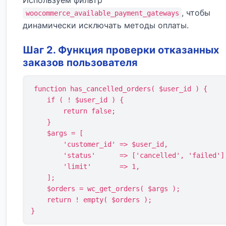
Используем фильтр
, чтобы
woocommerce_available_payment_gateways
динамически исключать методы оплаты.
Шаг 2. Функция проверки отказанных
заказов пользователя
function has_cancelled_orders( $user_id ) {

    if ( ! $user_id ) {

        return false;

    }

    $args = [

        'customer_id' => $user_id,

        'status'      => ['cancelled', 'failed'],

        'limit'       => 1,

    ];

    $orders = wc_get_orders( $args );

    return ! empty( $orders );

}