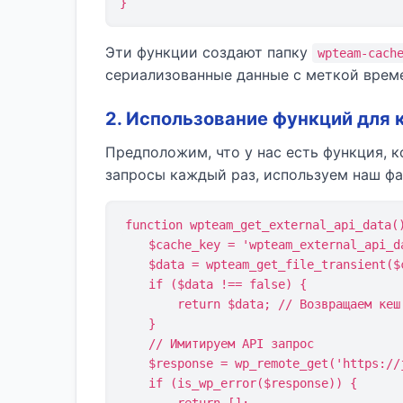
}
Эти функции создают папку
wpteam-cach
сериализованные данные с меткой време
2. Использование функций для 
Предположим, что у нас есть функция, к
запросы каждый раз, используем наш ф
function wpteam_get_external_api_data()
    $cache_key = 'wpteam_external_api_data';

    $data = wpteam_get_file_transient($cache_key);

    if ($data !== false) {

        return $data; // Возвращаем кеш

    }

    // Имитируем API запрос

    $response = wp_remote_get('https://jsonplaceholder.typicode.com/posts?_limit=5');

    if (is_wp_error($response)) {
