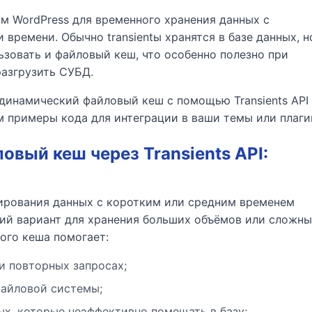
зм WordPress для временного хранения данных с
времени. Обычно transientы хранятся в базе данных, н
зовать и файловый кеш, что особенно полезно при
азгрузить СУБД.
 динамический файловый кеш с помощью Transients API
 примеры кода для интеграции в ваши темы или плаги
овый кеш через Transients API:
эширования данных с коротким или средним временем
ший вариант для хранения больших объёмов или сложн
ого кеша помогает:
ри повторных запросах;
файловой системы;
х, которые неэффективно помещать в базу;