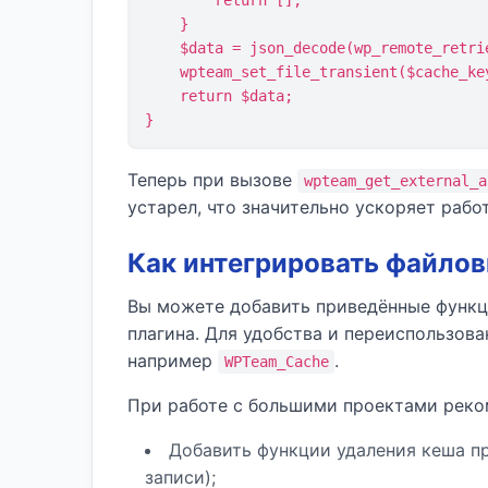
        return [];

    }

    $data = json_decode(wp_remote_retrieve_body($response), true);

    wpteam_set_file_transient($cache_key, $data, 3600); // Кешируем на 1 час

    return $data;

}
Теперь при вызове
wpteam_get_external_a
устарел, что значительно ускоряет работ
Как интегрировать файлов
Вы можете добавить приведённые функ
плагина. Для удобства и переиспользова
например
.
WPTeam_Cache
При работе с большими проектами реко
Добавить функции удаления кеша пр
записи);