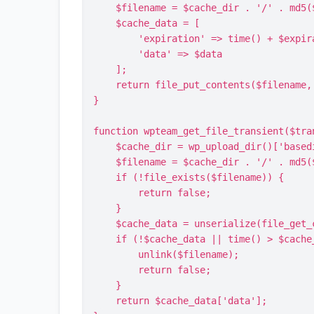
    $filename = $cache_dir . '/' . md5($transient) . '.cache';

    $cache_data = [

        'expiration' => time() + $expiration,

        'data' => $data

    ];

    return file_put_contents($filename, serialize($cache_data));

}

function wpteam_get_file_transient($tran
    $cache_dir = wp_upload_dir()['basedir'] . '/wpteam-cache';

    $filename = $cache_dir . '/' . md5($transient) . '.cache';

    if (!file_exists($filename)) {

        return false;

    }

    $cache_data = unserialize(file_get_contents($filename));

    if (!$cache_data || time() > $cache_data['expiration']) {

        unlink($filename);

        return false;

    }

    return $cache_data['data'];
