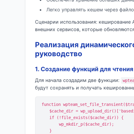
Легко управлять кешем через файло
Сценарии использования: кеширование A
внешних сервисов, которые обновляются
Реализация динамическог
руководство
1. Создание функций для чтения
Для начала создадим две функции:
wpte
будут сохранять и получать кешированн
function wpteam_set_file_transient($tra
    $cache_dir = wp_upload_dir()['basedir'] . '/wpteam-cache';

    if (!file_exists($cache_dir)) {

        wp_mkdir_p($cache_dir);

    }
