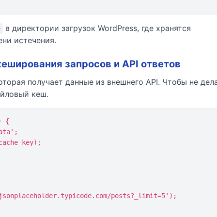
в директории загрузок WordPress, где хранятся
e
ни истечения.
кеширования запросов и API ответов
оторая получает данные из внешнего API. Чтобы не дел
айловый кеш.
 {
