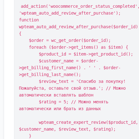
add_action('woocommerce_order_status_completed'
'wpteam_auto_add_review_after_purchase');

function 
wpteam_auto_add_review_after_purchase($order_id)
{

    $order = wc_get_order($order_id);

    foreach ($order->get_items() as $item) {

        $product_id = $item->get_product_id();

        $customer_name = $order-
>get_billing_first_name() . ' ' . $order-
>get_billing_last_name();

        $review_text = 'Спасибо за покупку! 
Пожалуйста, оставьте свой отзыв.'; // Можно 
автоматически вставлять шаблон

        $rating = 5; // Можно менять 
автоматически или брать из данных

        wpteam_create_expert_review($product_id, 
$customer_name, $review_text, $rating);

    }
