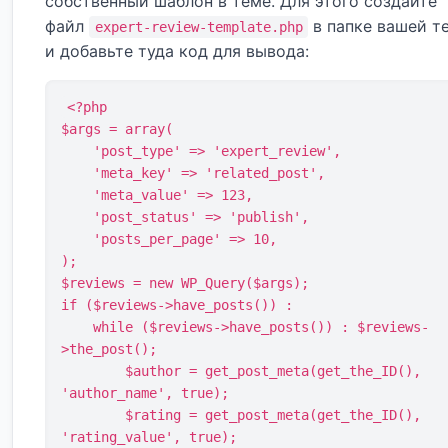
собственный шаблон в теме. Для этого создайте
файл
в папке вашей т
expert-review-template.php
и добавьте туда код для вывода:
<?php

$args = array(

    'post_type' => 'expert_review',

    'meta_key' => 'related_post',

    'meta_value' => 123,

    'post_status' => 'publish',

    'posts_per_page' => 10,

);

$reviews = new WP_Query($args);

if ($reviews->have_posts()) :

    while ($reviews->have_posts()) : $reviews-
>the_post();

        $author = get_post_meta(get_the_ID(), 
'author_name', true);

        $rating = get_post_meta(get_the_ID(), 
'rating_value', true);
