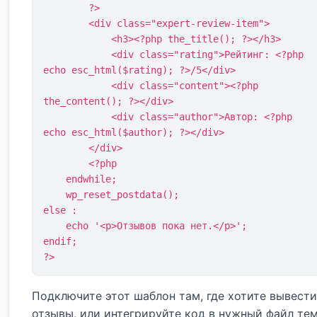
        ?>

        <div class="expert-review-item">

            <h3><?php the_title(); ?></h3>

            <div class="rating">Рейтинг: <?php 
echo esc_html($rating); ?>/5</div>

            <div class="content"><?php 
the_content(); ?></div>

            <div class="author">Автор: <?php 
echo esc_html($author); ?></div>

        </div>

        <?php

    endwhile;

    wp_reset_postdata();

else :

    echo '<p>Отзывов пока нет.</p>';

endif;

?>
Подключите этот шаблон там, где хотите вывести
отзывы, или интегрируйте код в нужный файл те