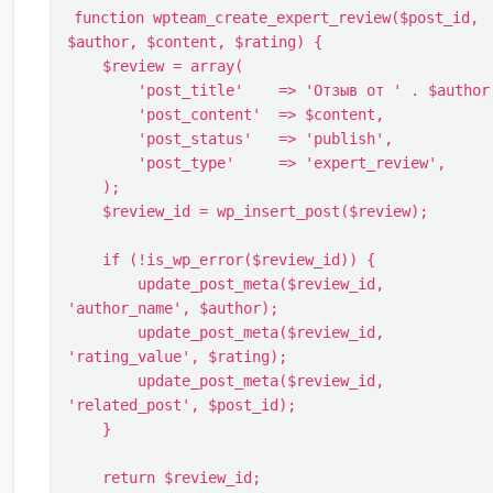
function wpteam_create_expert_review($post_id, 
$author, $content, $rating) {

    $review = array(

        'post_title'    => 'Отзыв от ' . $author,

        'post_content'  => $content,

        'post_status'   => 'publish',

        'post_type'     => 'expert_review',

    );

    $review_id = wp_insert_post($review);

    if (!is_wp_error($review_id)) {

        update_post_meta($review_id, 
'author_name', $author);

        update_post_meta($review_id, 
'rating_value', $rating);

        update_post_meta($review_id, 
'related_post', $post_id);

    }

    return $review_id;
