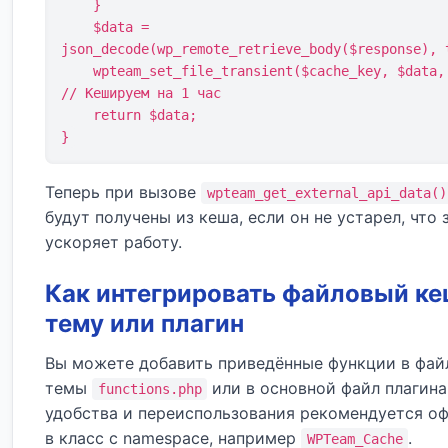
    }

    $data = 
json_decode(wp_remote_retrieve_body($response), t
    wpteam_set_file_transient($cache_key, $data, 3600); 
// Кешируем на 1 час

    return $data;

}
Теперь при вызове
wpteam_get_external_api_data()
будут получены из кеша, если он не устарел, что
ускоряет работу.
Как интегрировать файловый ке
тему или плагин
Вы можете добавить приведённые функции в фай
темы
или в основной файл плагина
functions.php
удобства и переиспользования рекомендуется о
в класс с namespace, например
.
WPTeam_Cache