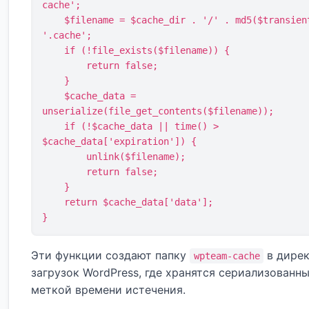
cache';

    $filename = $cache_dir . '/' . md5($transient) . 
'.cache';

    if (!file_exists($filename)) {

        return false;

    }

    $cache_data = 
unserialize(file_get_contents($filename));

    if (!$cache_data || time() > 
$cache_data['expiration']) {

        unlink($filename);

        return false;

    }

    return $cache_data['data'];

}
Эти функции создают папку
в дире
wpteam-cache
загрузок WordPress, где хранятся сериализованн
меткой времени истечения.