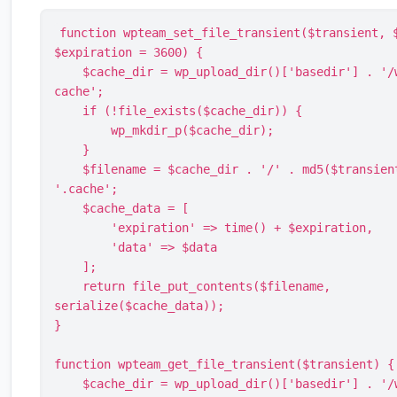
function wpteam_set_file_transient($transient, 
$expiration = 3600) {

    $cache_dir = wp_upload_dir()['basedir'] . '/wpteam-
cache';

    if (!file_exists($cache_dir)) {

        wp_mkdir_p($cache_dir);

    }

    $filename = $cache_dir . '/' . md5($transient) . 
'.cache';

    $cache_data = [

        'expiration' => time() + $expiration,

        'data' => $data

    ];

    return file_put_contents($filename, 
serialize($cache_data));

}

function wpteam_get_file_transient($transient) {

    $cache_dir = wp_upload_dir()['basedir'] . '/wpteam-