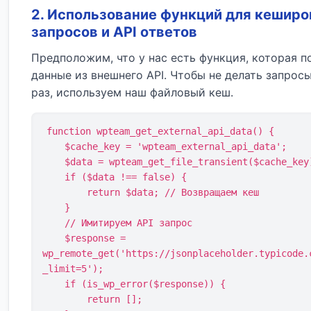
2. Использование функций для кеширо
запросов и API ответов
Предположим, что у нас есть функция, которая п
данные из внешнего API. Чтобы не делать запрос
раз, используем наш файловый кеш.
function wpteam_get_external_api_data() {

    $cache_key = 'wpteam_external_api_data';

    $data = wpteam_get_file_transient($cache_key);

    if ($data !== false) {

        return $data; // Возвращаем кеш

    }

    // Имитируем API запрос

    $response = 
wp_remote_get('https://jsonplaceholder.typicode.
_limit=5');

    if (is_wp_error($response)) {

        return [];
