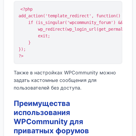
<?php

add_action('template_redirect', function() {

    if (is_singular('wpcommunity_forum') && !is_u
        wp_redirect(wp_login_url(get_permalink())
        exit;

    }

});

?>
Также в настройках WPCommunity можно
задать кастомные сообщения для
пользователей без доступа.
Преимущества
использования
WPCommunity для
приватных форумов