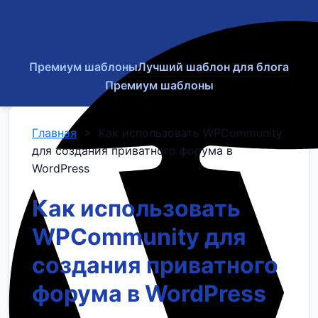
Премиум шаблоны
Лучший шаблон для блога
Премиум шаблоны
Главная
>
Как использовать WPCommunity
для создания приватного форума в
WordPress
Как использовать
WPCommunity для
создания приватного
форума в WordPress