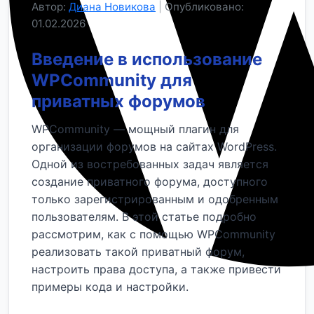
Автор:
Диана Новикова
|
Опубликовано:
01.02.2026
Введение в использование
WPCommunity для
приватных форумов
WPCommunity — мощный плагин для
организации форумов на сайтах WordPress.
Одной из востребованных задач является
создание приватного форума, доступного
только зарегистрированным и одобренным
пользователям. В этой статье подробно
рассмотрим, как с помощью WPCommunity
реализовать такой приватный форум,
настроить права доступа, а также привести
примеры кода и настройки.