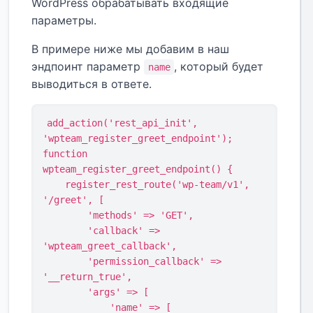
WordPress обрабатывать входящие
параметры.
В примере ниже мы добавим в наш
эндпоинт параметр
, который будет
name
выводиться в ответе.
add_action('rest_api_init', 
'wpteam_register_greet_endpoint');

function 
wpteam_register_greet_endpoint() {

    register_rest_route('wp-team/v1', 
'/greet', [

        'methods' => 'GET',

        'callback' => 
'wpteam_greet_callback',

        'permission_callback' => 
'__return_true',

        'args' => [

            'name' => [
