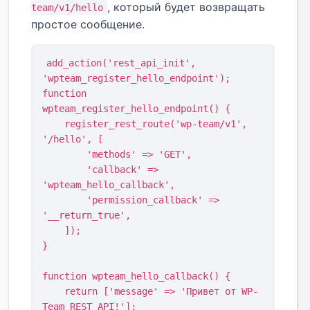
, который будет возвращать
team/v1/hello
простое сообщение.
add_action('rest_api_init', 
'wpteam_register_hello_endpoint');

function 
wpteam_register_hello_endpoint() {

    register_rest_route('wp-team/v1', 
'/hello', [

        'methods' => 'GET',

        'callback' => 
'wpteam_hello_callback',

        'permission_callback' => 
'__return_true',

    ]);

}

function wpteam_hello_callback() {

    return ['message' => 'Привет от WP-
Team REST API!'];
