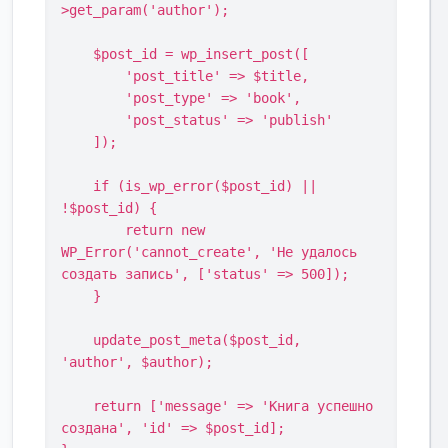
>get_param('author');

    $post_id = wp_insert_post([

        'post_title' => $title,

        'post_type' => 'book',

        'post_status' => 'publish'

    ]);

    if (is_wp_error($post_id) || 
!$post_id) {

        return new 
WP_Error('cannot_create', 'Не удалось 
создать запись', ['status' => 500]);

    }

    update_post_meta($post_id, 
'author', $author);

    return ['message' => 'Книга успешно 
создана', 'id' => $post_id];
